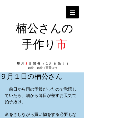
楠公さんの
手作り
市
毎月
1
日開催（1月を除く）
10時～16時（雨天決行）
９月１日の楠公さん
　前日から雨の予報だったので覚悟し
ていたら、朝から薄日が差すお天気で
拍子抜け。 
傘をさしながら買い物をする必要もな