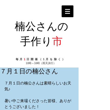
楠公さんの
手作り
市
毎月
1
日開催（1月を除く）
10時～16時（雨天決行）
７月１日の楠公さん
７月１日の楠公さんは素晴らしいお天
気♪
暑い中ご来場くださった皆様、ありが
とうございました！