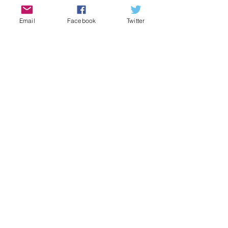
２０２０年の今後の開催予定につい
て
Email
Facebook
Twitter
７月８月開催中止のお知らせ
６月１日中止のお知らせ
2024年8月
（1）
1件の記事
2024年7月
（1）
1件の記事
2024年6月
（1）
1件の記事