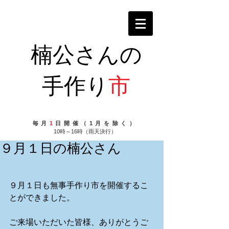
楠公さんの
手作り
市
毎月
1
日開催（1月を除く）
10時～16時（雨天決行）
９月１日の楠公さん
９月１日も無事手作り市を開催するこ
とができました。
ご来場いただいた皆様、ありがとうご