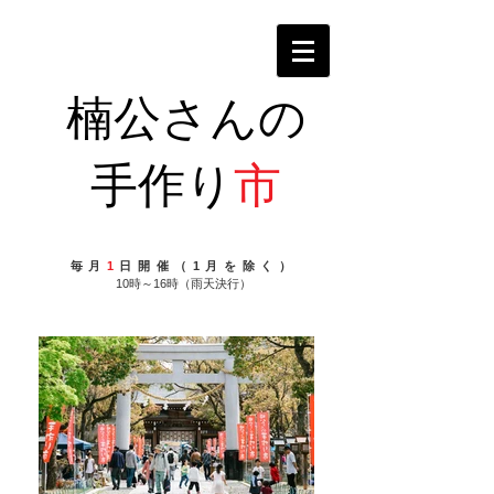
楠公さんの
手作り
市
毎月
1
日開催（1月を除く）
10時～16時（雨天決行）