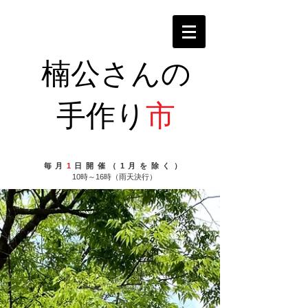
楠公さんの
手作り
市
毎月
1
日開催（1月を除く）
10時～16時（雨天決行）