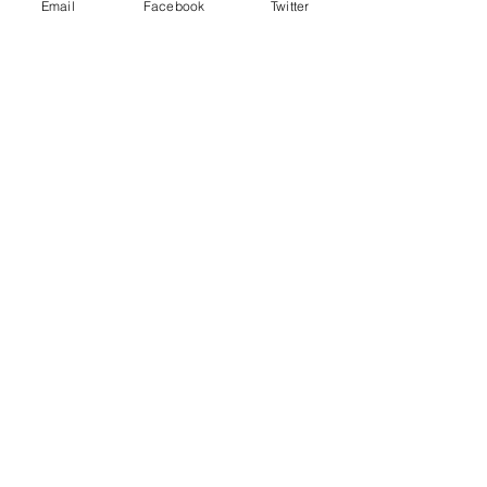
Email
Facebook
Twitter
て、これまでHP・Facebook・Twitter・Instagram等で
手作り市に関するお知らせを行ってきましたが、ライ
ンの「楠...
【２０２４年９月１日（日）は予定
通り開催します】
【２０２４年８月１日(木)は熱中症
の危険性が高まるためお休みです】