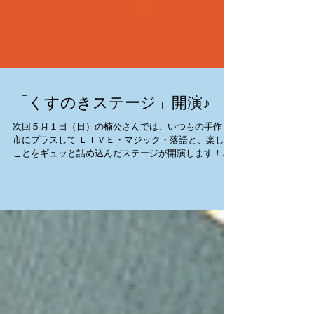
「くすのきステージ」開演♪
次回５月１日（日）の楠公さんでは、いつもの手作り
市にプラスして ＬＩＶＥ・マジック・落語と、楽しい
ことをギュッと詰め込んだステージが開演します！！
出演者は神戸にご縁のある方ばかり(^^♪ クスノキの木
漏れ日の下、まったりのんびりギターの音色と ...