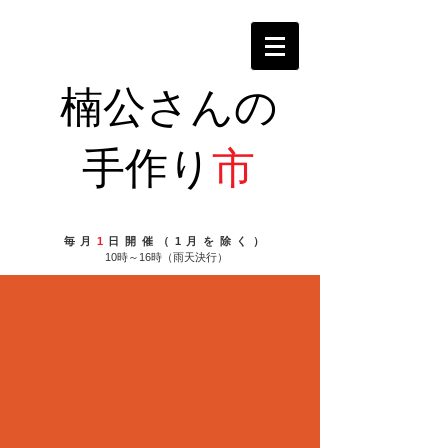
楠公さんの
手作り
市
毎月
1
日開催（1月を除く）
10時～16時（雨天決行）