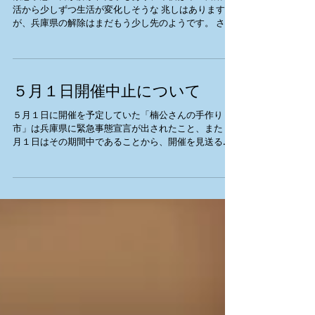
ライン公式アカウントを開設し
ました
緊急事態宣言が解かれた県もあり、今後は今の自粛生
活から少しずつ生活が変化しそうな 兆しはあります
が、兵庫県の解除はまだもう少し先のようです。 さ
て、これまでHP・Facebook・Twitter・Instagram等で
手作り市に関するお知らせを行ってきましたが、ライ
ンの「楠...
５月１日開催中止について
５月１日に開催を予定していた「楠公さんの手作り
市」は兵庫県に緊急事態宣言が出されたこと、また５
月１日はその期間中であることから、開催を見送るこ
ととします。 ２ヶ月連続での中止連絡となってしまい
残念です。が、今は移動を制限して、１...