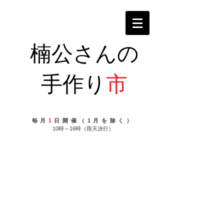
楠公さんの
手作り
市
毎月
1
日開催（1月を除く）
10時～16時（雨天決行）