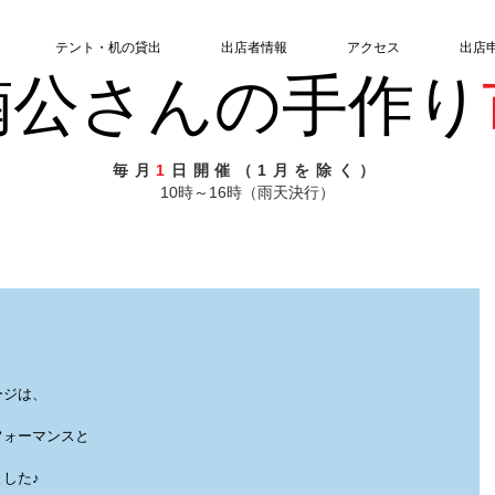
テント・机の貸出
出店者情報
アクセス
出店
楠公さんの手作り
毎月
1
日開催（1月を除く）
10時～16時（雨天決行）
ージは、
フォーマンスと
した♪