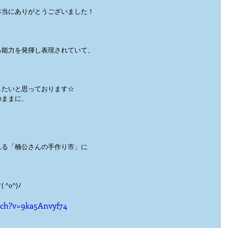
本当にありがとうございました！
る能力を発揮し表現されていて、
したいと思っております☆
のままに、
れる「楠公さんの手作り市」に
o^)ﾉ
tch?v=9ka5Anvyf74